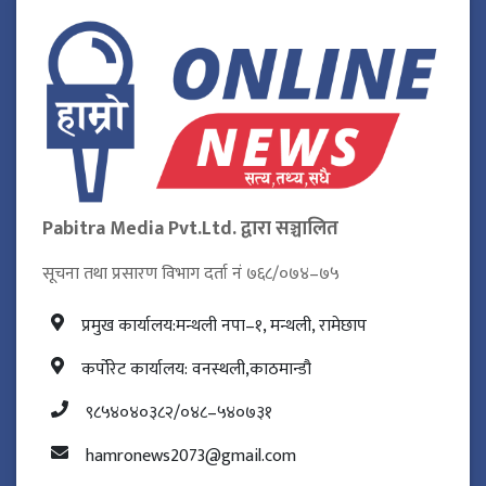
Pabitra Media Pvt.Ltd. द्वारा सञ्चालित
सूचना तथा प्रसारण विभाग दर्ता नं ७६८/०७४–७५
प्रमुख कार्यालय:मन्थली नपा–१, मन्थली, रामेछाप
कर्पोरेट कार्यालय: वनस्थली,काठमान्डौ
९८५४०४०३८२/०४८–५४०७३१
hamronews2073@gmail.com