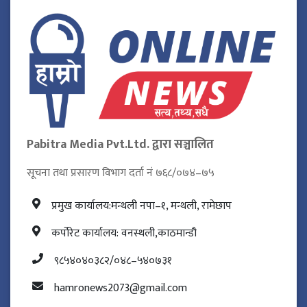
Pabitra Media Pvt.Ltd. द्वारा सञ्चालित
सूचना तथा प्रसारण विभाग दर्ता नं ७६८/०७४–७५
प्रमुख कार्यालय:मन्थली नपा–१, मन्थली, रामेछाप
कर्पोरेट कार्यालय: वनस्थली,काठमान्डौ
९८५४०४०३८२/०४८–५४०७३१
hamronews2073@gmail.com