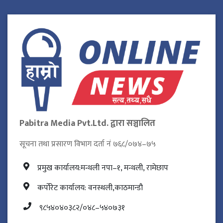
Pabitra Media Pvt.Ltd. द्वारा सञ्चालित
सूचना तथा प्रसारण विभाग दर्ता नं ७६८/०७४–७५
प्रमुख कार्यालय:मन्थली नपा–१, मन्थली, रामेछाप
कर्पोरेट कार्यालय: वनस्थली,काठमान्डौ
९८५४०४०३८२/०४८–५४०७३१