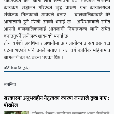
चाडपर्वका बेला आगो लाग्ने सम्भावना बढी भएकाले सचेतना
कार्यक्रम सञ्चालन गरिएको जुद्ध वारुण यन्त्र कार्यालयका
संयोजक निलकाजी शाक्यले बताए । ‘बालबालिकाबाटै धेरै
आगालागी हुने गरेको उनको भनाई छ । अभिभावकले समेत
आफ्नो बालबालिकालाई आगलागी नियन्त्रणका लागि सचेत
बनाउनुपर्ने संयोजक शाक्यको भनाई छ ।
तीन वर्षको अवधिमा राजधानीमा आगलागीका ३ सय ७७ वटा
घटना भएको पनि उनले बताए । गत वर्ष कार्तिक महिनामात्र
आगलागीका २८ घटना भएका थिए ।
प्रतिक्रिया दिनुहोस्
संबन्धित
सरकारमा अनुभवहीन नेतृत्वका कारण जनताले दुःख पाए :
पोखरेल
रामेछाप- नेकपा (एमाले)का महासचिव शंकर पोखरेलले