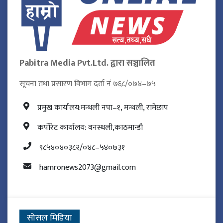
Pabitra Media Pvt.Ltd. द्वारा सञ्चालित
सूचना तथा प्रसारण विभाग दर्ता नं ७६८/०७४–७५
प्रमुख कार्यालय:मन्थली नपा–१, मन्थली, रामेछाप
कर्पोरेट कार्यालय: वनस्थली,काठमान्डौ
९८५४०४०३८२/०४८–५४०७३१
hamronews2073@gmail.com
सोसल मिडिया