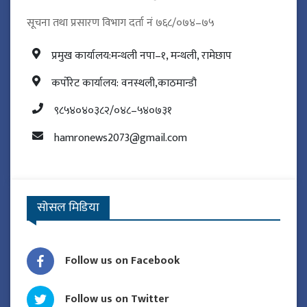
सूचना तथा प्रसारण विभाग दर्ता नं ७६८/०७४–७५
प्रमुख कार्यालय:मन्थली नपा–१, मन्थली, रामेछाप
कर्पोरेट कार्यालय: वनस्थली,काठमान्डौ
९८५४०४०३८२/०४८–५४०७३१
hamronews2073@gmail.com
सोसल मिडिया
Follow us on Facebook
Follow us on Twitter