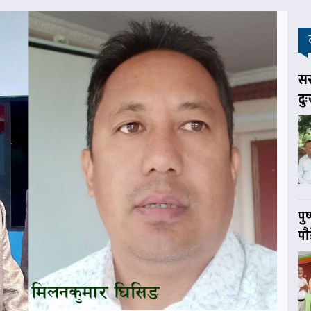
सर
दु
पु
पौ