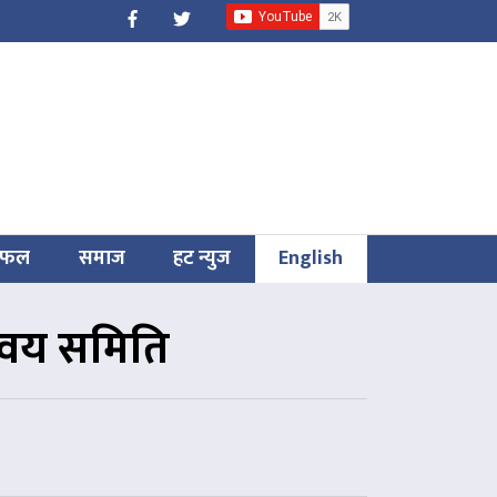
िफल
समाज
हट न्युज
English
न्वय समिति