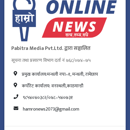
Pabitra Media Pvt.Ltd. द्वारा सञ्चालित
सूचना तथा प्रसारण विभाग दर्ता नं ७६८/०७४–७५
प्रमुख कार्यालय:मन्थली नपा–१, मन्थली, रामेछाप
कर्पोरेट कार्यालय: वनस्थली,काठमान्डौ
९८५४०४०३८२/०४८–५४०७३१
hamronews2073@gmail.com