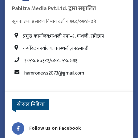
Pabitra Media Pvt.Ltd. द्वारा सञ्चालित
सूचना तथा प्रसारण विभाग दर्ता नं ७६८/०७४–७५
प्रमुख कार्यालय:मन्थली नपा–१, मन्थली, रामेछाप
कर्पोरेट कार्यालय: वनस्थली,काठमान्डौ
९८५४०४०३८२/०४८–५४०७३१
hamronews2073@gmail.com
सोसल मिडिया
Follow us on Facebook