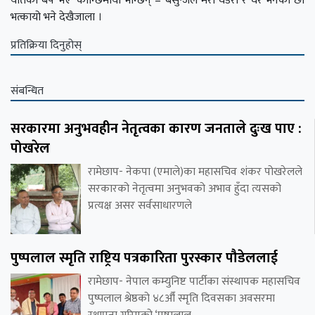
यतिका बर्ष भए’ कान्छिमाया भन्छिन् – बसुन्जेल मेरो घडेरी र घर भनेका छौँ
भत्कायो भने देखैजाला ।
प्रतिक्रिया दिनुहोस्
संबन्धित
सरकारमा अनुभवहीन नेतृत्वका कारण जनताले दुःख पाए :
पोखरेल
रामेछाप- नेकपा (एमाले)का महासचिव शंकर पोखरेलले
सरकारको नेतृत्वमा अनुभवको अभाव हुँदा त्यसको
प्रत्यक्ष असर सर्वसाधारणले
पुष्पलाल स्मृति राष्ट्रिय पत्रकारिता पुरस्कार पौडेललाई
रामेछाप- नेपाल कम्युनिष्ट पार्टीका संस्थापक महासचिव
पुष्पलाल श्रेष्ठको ४८औँ स्मृति दिवसका अवसरमा