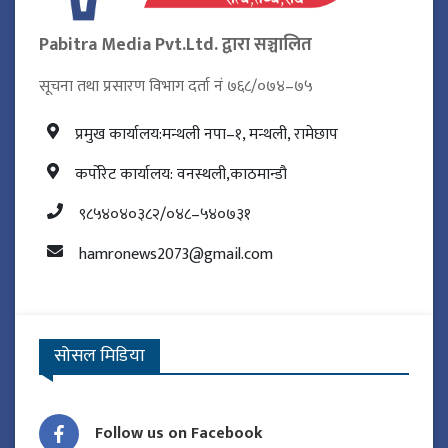
Pabitra Media Pvt.Ltd. द्वारा सञ्चालित
सूचना तथा प्रसारण विभाग दर्ता नं ७६८/०७४–७५
प्रमुख कार्यालय:मन्थली नपा–१, मन्थली, रामेछाप
कर्पोरेट कार्यालय: वनस्थली,काठमान्डौ
९८५४०४०३८२/०४८–५४०७३१
hamronews2073@gmail.com
सोसल मिडिया
Follow us on Facebook