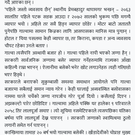
गर्दै आएका छन् ।
‘पहिले जस्तो व्यवसाय छैन्’ स्थानीय प्रेमबहादुर थापामगर भन्छन् – २०६३
सालतिर पहिले पटक सडक आउदा र २०७२ सालको भुकम्प पछि मगग्यै
व्यापार भयो । अहिले तर सवै हिड्न व्यापार छोडेर । मोटर बाटो जताततै
पुगेपछि गाल्वामा सामान किन्नका लागि आसपासका मानिस मात्र पुग्छन् ।
होटल र चिया पसलमा केही व्यापार छ, तर किराना, कपडा र अन्य व्यवसाय
चौपट रहेका उनले बताए ।
गाल्वा त्यसैपनि अस्थायी बजार हो । गाल्वा पहिले नापी भएको जग्गा हैन् ।
सरकारी सार्वजनिक जग्गामा बसेर व्यापार गर्नेहरुमाथि राज्यका आँखा
कहिल्यै राम्रा भएनन् । ऐलानीमा बसेको भनेर खोट लगाउनेहरु त्यही गल्छिडो
भएर हिड्थे ।
सरकारले बनाएको सुकुम्बासी समस्या समाधान आयोगले पनि गाल्वा
बजारमा सबैलाई समान न्याय गरेन । केही घरलाई अव्यवस्थित बसोवासका
नाममा घरले चर्चेको जग्गा नापजाँच गरेर पूर्जा दियो । कसैलाई दिएन ।
अझकल्टो पारेर छोडिदिए । गाल्वामा अहिले पक्कि घर हालेका ९ परिवारले
२०५८ तिर लालपूर्जा समाए । त्यो सूचिमा नसमेटिएकाले त्यसपछिका यतिका
बर्षमा पनि लालपूर्जा देख्न पाएनन् । सरकारी जग्गाको स्वामित्वमा ठुलो
लगानी समेत गर्न पाएनन् ।
कान्छिमाया तामाङ २० बर्ष भयो गाल्वामा बसेकी । खाँडादेवीको चोप्राङ मुख्य