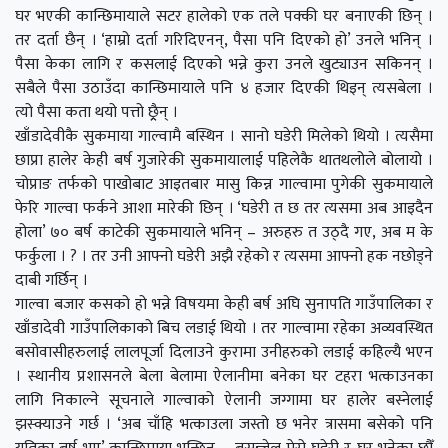
घर भएकी कान्छिमायाले सटर हालेको एक तले पक्की घर बनाएकी छिन् ।
तर दर्ता छैन् । ‘हाम्रो दर्ता गरिदिएनन्, पैसा पनि दिएको हो’ उनले भनिन् ।
पैसा केका लागि र कसलाई दिएको भन्ने कुरा उनले खुट्याउन सकिनन् ।
सबैले पैसा उठाउँदा कान्छिमायाले पनि ४ हजार दिएकी थिइन् त्यसबेला ।
त्यो पैसा कता थयो पत्तो छ्र्रैन् ।
खाँडादेवीकै सुकमाया गाल्वामै बस्थिन । सानो घडेरी मिलेको थियो । त्यसैमा
छाप्रा हालेर केही बर्ष गुजारेकी सुकमायालाई पहिलेकै थातथलोले बोलायो ।
चोप्राङ तर्फको पाखोबाट आइतबार मासु किन्न गाल्वामा पुगेकी सुकमायाले
फेरि गाल्वा फर्कने आशा मारेकी छिन् । ‘घडेरी त छ तर त्यसमा अब आइदैन
होला’ ७० बर्ष काटेकी सुकमायाले भनिन् – अरुहरु त उठ्दै गए, अब म के
फर्कुला । ? । तर उनी आफ्नो घडेरी अझै रहेको र त्यसमा आफ्नो हक नछोड्ने
दाबी गर्छिन् ।
गाल्वा बजार कसको हो भन्ने विषयमा केही बर्ष अघि सुनापति गाउँपालिका र
खाँडादेवी गाउँपालिकाको बिच लडाई थियो । तर गाल्वामा रहेका अव्यवस्थित
बसोवासीहरुलाई लालपूर्जा दिलाउने कुरामा उनीहरुको लडाई कहिल्यै भएन
। स्थानीय प्रशासनले बेला बेलामा ऐलानीमा बनेका घर टहरा भत्काउनका
लागि निकाल्ने सूचनाले गाल्वाको ऐलानी जग्गामा घर हालेर बस्नेलाई
झस्क्याउने गर्छ । ‘अब चाँहि भत्काउला जस्तो छ भनेर त्रासमा बसेको पनि