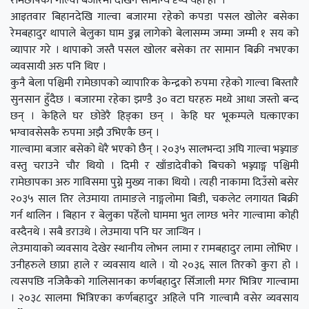
रामेछापको गाल्वा बजारमा देखिने सामान्य दृष्य यही हो ।
आइतवार बिहानदेखि गाल्वा बजारमा रहेको कपडा पसल खोलेर बसेका
रेमबहादुर थापाले बेलुका घाम डुब्न लागेको बेलासम्म जम्मा जम्मी १ सय को
व्यापार गरे । थापाको जस्तै पसल खोलर बसेका तर सामान बिक्री नभएका
व्यवसायी अरु पनि थिए ।
कुनै बेला पश्चिमी रामेछापको व्यापारिक केन्द्रको रुपमा रहेको गाल्वा बिस्तारै
सुनसान हुँदैछ । बजारमा रहेका झण्डै ३० वटा घरहरु मध्ये आधा जस्तो बन्द
छन् । केहिले घर छोडेरै हिड्का छन् । केहि घर भूकम्पले घत्काएका
भग्वावसेसकै रुपमा अझै उभिएकै छन् ।
गाल्वामा बजार बसेको धेरै भएको छैन् । २०३५ सालभन्दा अघि गाल्वा भञ्ज्याङ
वस्तु चराउने चौर थियो । दिमी र खाँडादेवीको बिचको भञ्ज्याङ्ग पश्चिमी
रामेछापका अरु गाविसमा पुग्ने मुख्य नाका थियो । त्यही नाकामा दिउँसो बसेर
२०३५ साल तिर लेउमाया तामाङले नाङ्गलोमा बिडी, चकलेट लगायत बिक्री
गर्न थालिन । बिहान र बेलुका पहेँलो घाममा भुत लाग्छ भनेर गाल्वामा कोही
वस्दैनथे । सबै डराउथे । लेउमाया पनि घर जान्थिन ।
लेउमायाको व्यवसाय देखेर स्थानीय लोभन लामा र रामबहादुर लामा लोभिए ।
उनीहरुले छाप्रा हाले र व्यवसाय थाले । यो २०३६ साल तिरको कुरा हो ।
त्यसपछि नजिकैको गालिसानका कर्णबहादुर सिँजाली मगर भित्रिए गाल्वामा
। २०३८ सालमा भित्रिएका कर्णबहादुर अहिले पनि गाल्वामै वसेर व्यवसाय