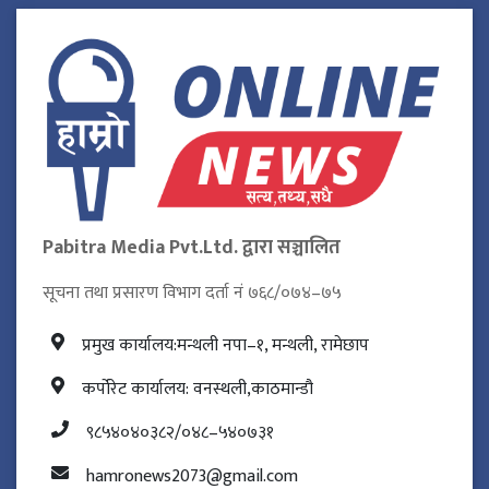
Pabitra Media Pvt.Ltd. द्वारा सञ्चालित
सूचना तथा प्रसारण विभाग दर्ता नं ७६८/०७४–७५
प्रमुख कार्यालय:मन्थली नपा–१, मन्थली, रामेछाप
कर्पोरेट कार्यालय: वनस्थली,काठमान्डौ
९८५४०४०३८२/०४८–५४०७३१
hamronews2073@gmail.com