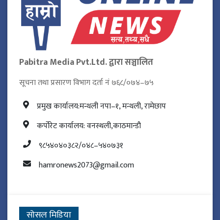
Pabitra Media Pvt.Ltd. द्वारा सञ्चालित
सूचना तथा प्रसारण विभाग दर्ता नं ७६८/०७४–७५
प्रमुख कार्यालय:मन्थली नपा–१, मन्थली, रामेछाप
कर्पोरेट कार्यालय: वनस्थली,काठमान्डौ
९८५४०४०३८२/०४८–५४०७३१
hamronews2073@gmail.com
सोसल मिडिया