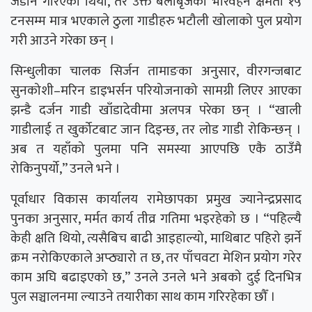
जडान गरिएको थियो, तर उक्त बेलीबृजको भारवहन क्षमता १५
टनसम्म मात्र भएकाले ठुला गाडीहरु भटौली खोलाको पुल प्रयोग
गरी आउने गरेका छन् ।
सिन्धुलीका चालक सिर्जन तामाङका अनुसार, वीरगन्जबाट
सुनकोशी–मरिन डाइभर्सन परियोजनाको सामग्री लिएर आएका
झन्डै दर्जन गाडी खाँडादेवीमा अलपत्र परेका छन् । “खाली
गाडीलाई त खुर्कोटबाट जान दिइन्छ, तर लोड गाडी रोकिन्छन् ।
अब त यहाँको पुलमा पनि समस्या आएपछि एकै ठाउँमै
रोकिनुपर्यो,” उनले भने ।
पूर्वाधार विकास कार्यालय रामेछापका प्रमुख ज्यानेन्द्रप्रसाद
पुनका अनुसार, मर्मत कार्य तीव्र गतिमा भइरहेको छ । “पहिल्यै
केही क्षति थियो, त्यसैबिच बाढी आइहाल्यो, माथिबाट पहिरो झर्ने
क्रम नरोकिएकाले अप्ठ्यारो त छ, तर पाँचवटा मेशिन प्रयोग गरेर
काम अघि बढाइएको छ,” उनले उनले भने अबको दुई दिनभित्र
पुल सञ्चालनमा ल्याउने तयारीका साथ काम गरिरहेका छौँ ।