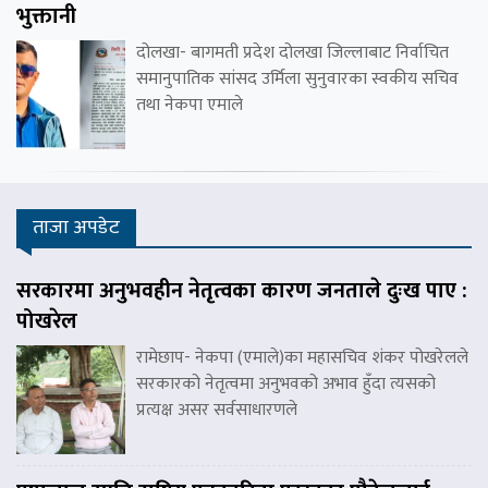
भुक्तानी
दोलखा- बागमती प्रदेश दोलखा जिल्लाबाट निर्वाचित
समानुपातिक सांसद उर्मिला सुनुवारका स्वकीय सचिव
तथा नेकपा एमाले
ताजा अपडेट
सरकारमा अनुभवहीन नेतृत्वका कारण जनताले दुःख पाए :
पोखरेल
रामेछाप- नेकपा (एमाले)का महासचिव शंकर पोखरेलले
सरकारको नेतृत्वमा अनुभवको अभाव हुँदा त्यसको
प्रत्यक्ष असर सर्वसाधारणले