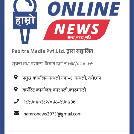
Pabitra Media Pvt.Ltd. द्वारा सञ्चालित
सूचना तथा प्रसारण विभाग दर्ता नं ७६८/०७४–७५
प्रमुख कार्यालय:मन्थली नपा–१, मन्थली, रामेछाप
कर्पोरेट कार्यालय: वनस्थली,काठमान्डौ
९८५४०४०३८२/०४८–५४०७३१
hamronews2073@gmail.com