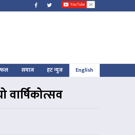
िफल
समाज
हट न्युज
English
ो वार्षिकोत्सव