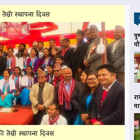
पु
पौ
रा
पा