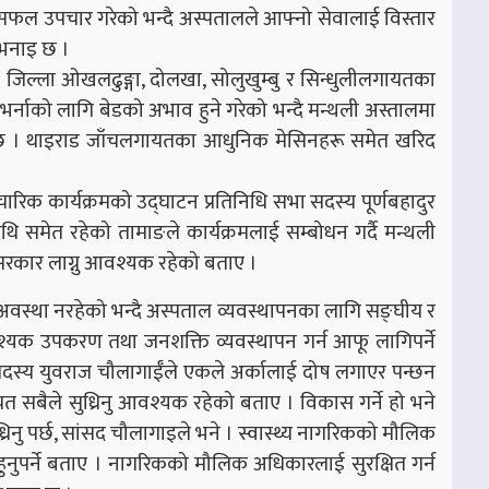
फल उपचार गरेको भन्दै अस्पतालले आफ्नो सेवालाई विस्तार
ो भनाइ छ ।
जिल्ला ओखलढुङ्गा, दोलखा, सोलुखुम्बु र सिन्धुलीलगायतका
ी भर्नाको लागि बेडको अभाव हुने गरेको भन्दै मन्थली अस्तालमा
इ छ । थाइराड जाँचलगायतका आधुनिक मेसिनहरू समेत खरिद
 कार्यक्रमको उद्घाटन प्रतिनिधि सभा सदस्य पूर्णबहादुर
िथि समेत रहेको तामाङले कार्यक्रमलाई सम्बोधन गर्दै मन्थली
सरकार लाग्नु आवश्यक रहेको बताए ।
े अवस्था नरहेको भन्दै अस्पताल व्यवस्थापनका लागि सङ्घीय र
्यक उपकरण तथा जनशक्ति व्यवस्थापन गर्न आफू लागिपर्ने
भा सदस्य युवराज चौलागाईँले एकले अर्कालाई दोष लगाएर पन्छन
यत सबैले सुध्रिनु आवश्यक रहेको बताए । विकास गर्ने हो भने
्रिनु पर्छ, सांसद चौलागाइले भने । स्वास्थ्य नागरिकको मौलिक
नुपर्ने बताए । नागरिकको मौलिक अधिकारलाई सुरक्षित गर्न