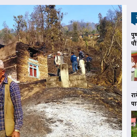
पु
पौ
रा
पा