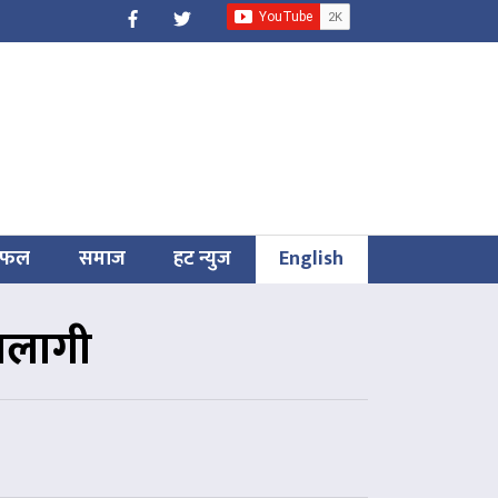
िफल
समाज
हट न्युज
English
गलागी