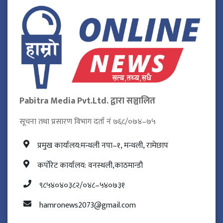
Pabitra Media Pvt.Ltd. द्वारा सञ्चालित
सूचना तथा प्रसारण विभाग दर्ता नं ७६८/०७४–७५
प्रमुख कार्यालय:मन्थली नपा–१, मन्थली, रामेछाप
कर्पोरेट कार्यालय: वनस्थली,काठमान्डौ
९८५४०४०३८२/०४८–५४०७३१
hamronews2073@gmail.com