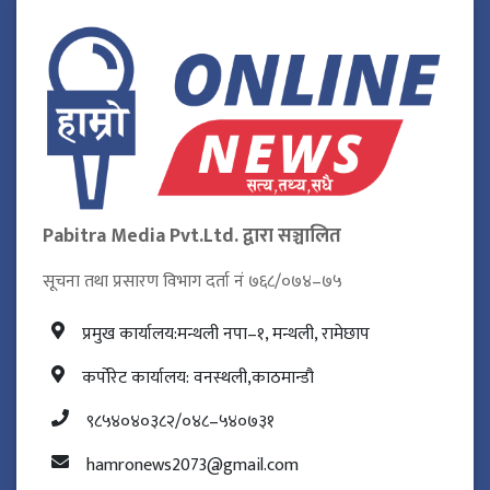
Pabitra Media Pvt.Ltd. द्वारा सञ्चालित
सूचना तथा प्रसारण विभाग दर्ता नं ७६८/०७४–७५
प्रमुख कार्यालय:मन्थली नपा–१, मन्थली, रामेछाप
कर्पोरेट कार्यालय: वनस्थली,काठमान्डौ
९८५४०४०३८२/०४८–५४०७३१
hamronews2073@gmail.com