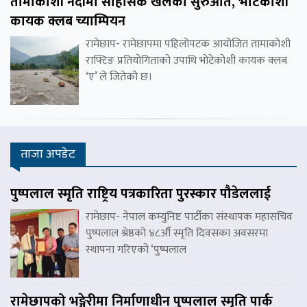
तामाकोशी नदीमा साहसिक खेलको सुरुआत, भोटेकोशी
कायक क्लब च्याम्पियन
रामेछाप- रामेछापमा पहिलोपटक आयोजित तामाकोशी
राफ्टिङ प्रतियोगिताको उपाधि भोटेकोशी कायक क्लब
‘ए’ ले जितेको छ।
ताजा अपडेट
पुष्पलाल स्मृति राष्ट्रिय पत्रकारिता पुरस्कार पौडेललाई
रामेछाप- नेपाल कम्युनिष्ट पार्टीका संस्थापक महासचिव
पुष्पलाल श्रेष्ठको ४८औँ स्मृति दिवसका अवसरमा
स्थापना गरिएको ‘पुष्पलाल
रामेछापको भङ्गेरीमा निर्माणाधीन पुष्पलाल स्मृति पार्क