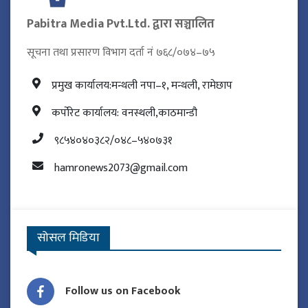
Pabitra Media Pvt.Ltd. द्वारा सञ्चालित
सूचना तथा प्रसारण विभाग दर्ता नं ७६८/०७४–७५
प्रमुख कार्यालय:मन्थली नपा–१, मन्थली, रामेछाप
कर्पोरेट कार्यालय: वनस्थली,काठमान्डौ
९८५४०४०३८२/०४८–५४०७३१
hamronews2073@gmail.com
सोसल मिडिया
Follow us on Facebook