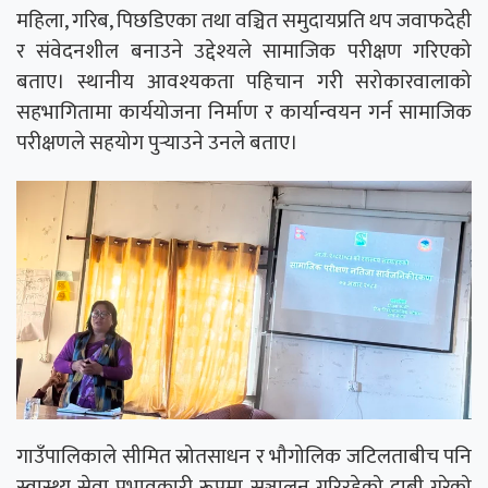
महिला, गरिब, पिछडिएका तथा वञ्चित समुदायप्रति थप जवाफदेही
र संवेदनशील बनाउने उद्देश्यले सामाजिक परीक्षण गरिएको
बताए। स्थानीय आवश्यकता पहिचान गरी सरोकारवालाको
सहभागितामा कार्ययोजना निर्माण र कार्यान्वयन गर्न सामाजिक
परीक्षणले सहयोग पुर्‍याउने उनले बताए।
गाउँपालिकाले सीमित स्रोतसाधन र भौगोलिक जटिलताबीच पनि
स्वास्थ्य सेवा प्रभावकारी रूपमा सञ्चालन गरिरहेको दाबी गरेको