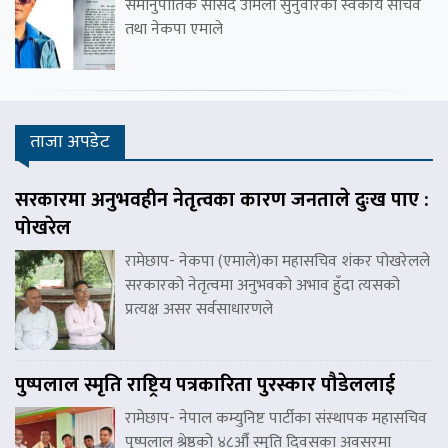
समानुपातिक सांसद उर्मिला सुनुवारका स्वकीय सचिव
तथा नेकपा एमाले
ताजा अपडेट
सरकारमा अनुभवहीन नेतृत्वका कारण जनताले दुःख पाए :
पोखरेल
रामेछाप- नेकपा (एमाले)का महासचिव शंकर पोखरेलले
सरकारको नेतृत्वमा अनुभवको अभाव हुँदा त्यसको
प्रत्यक्ष असर सर्वसाधारणले
पुष्पलाल स्मृति राष्ट्रिय पत्रकारिता पुरस्कार पौडेललाई
रामेछाप- नेपाल कम्युनिष्ट पार्टीका संस्थापक महासचिव
पुष्पलाल श्रेष्ठको ४८औँ स्मृति दिवसका अवसरमा