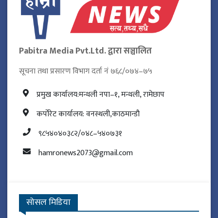
Pabitra Media Pvt.Ltd. द्वारा सञ्चालित
सूचना तथा प्रसारण विभाग दर्ता नं ७६८/०७४–७५
प्रमुख कार्यालय:मन्थली नपा–१, मन्थली, रामेछाप
कर्पोरेट कार्यालय: वनस्थली,काठमान्डौ
९८५४०४०३८२/०४८–५४०७३१
hamronews2073@gmail.com
सोसल मिडिया