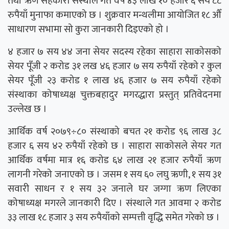
तथा ऋण सहकारी संस्थाले गत वर्ष ४३ लाख १० हजार ६ सय ८८
रुपैयाँ मुनाफा कमाएको छ । शुक्रवार मन्थलीमा आयोजित १८ औँ
साधारण सभामा सो कुरा जानकारी दिइएको हो ।
४ हजार ७ सय ४४ जना सेयर सदस्य रहेका साहारा साकोसको
सेयर पूँजी २ करोड ३१ लख ४६ हजार ७ सय रुपैयाँ रहेको र कुल
सेयर पूँजी २३ करोड १ लाख ४६ हजार ७ सय रुपैयाँ रहेको
संस्थाका कोषाध्यक्ष चुक्तबहादुर मगरद्धारा प्रस्तुत् प्रतिवेदनमा
उल्लेख छ ।
आर्थिक वर्ष २०७९÷८० संस्थाको बचत २१ करोड ९६ लाख ३८
हजार ६ सय ४२ रुपैयाँ रहेको छ । साहारा साकोसले सेयर गत
आर्थिक वर्षमा मात्र १६ करोड ६४ लाख २१ हजार रुपैयाँ ऋण
लागनी गरेको जनाएको छ । जसम १ सय ६० लघु ऋणी, १ सय ३१
सवारी साधन र १ सय ३२ जनाले घर जग्गा ऋण लिएका
कोषाध्यक्ष मगरले जानकारी दिए । संस्थाले गत आवमा २ करोड
३३ लाख १८ हजार ३ सय रुपैयाँको सम्पत्ती वृद्धि समेत गरेको छ ।