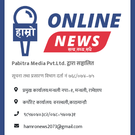
Pabitra Media Pvt.Ltd. द्वारा सञ्चालित
सूचना तथा प्रसारण विभाग दर्ता नं ७६८/०७४–७५
प्रमुख कार्यालय:मन्थली नपा–१, मन्थली, रामेछाप
कर्पोरेट कार्यालय: वनस्थली,काठमान्डौ
९८५४०४०३८२/०४८–५४०७३१
hamronews2073@gmail.com