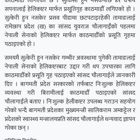
काठमाडौँ लगिएको छ । सुत्केसी हुन नसकेपछि ४१ वर्षीय
सपनालाई हेलिकप्टर मार्फत प्रसूूतिगृह काठमाडौँ लगिएको हो ।
सुत्केरी हुन नसकेर प्रसव पीडामा छटपटाइरहेकी तामाङलाई
रामेछाप प्रदेश (ख) का सांसद युवराज चौलागाईँको पहलमा
नेपाली सेनाको हेलिकप्टर मार्फत काठमाडौँको प्रसूति गृहमा
पठाइएको हो ।
समयमै सुत्केरी हुन नसकेर गम्भीर अवस्थामा पुगेकी तामाङलाई
नेपाली सेनाको हेलिकप्टरबाट उद्दार गरी थप उपचारका लागि
काठमाडौँको प्रसूति गृह पठाइएको सांसद चौलागाईले जानकारी
दिए । बागमती प्रदेश सरकारको तर्फबाट निःशुल्क हेलिकप्टर
व्यवस्था गरी बिरामीलाई काठमाडौँ पठाइएको सांसद
चौलागाईले बताए । निःशुल्क हेलीकप्टर उपलब्ध गराउन सहयोग
गरेको भन्दै बागमती प्रदेशका मुख्यमन्त्री सालिकराम जम्कट्टेल र
प्रदेशको स्वास्थ्य मन्त्रालयप्रति सांसद चौलागाईले धन्यवाद ज्ञापन
गरेका छन् ।