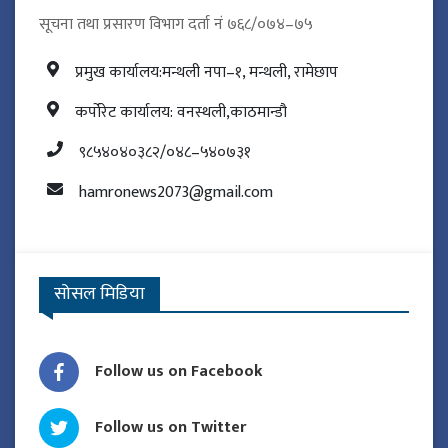
सूचना तथा प्रसारण विभाग दर्ता नं ७६८/०७४–७५
प्रमुख कार्यालय:मन्थली नपा–१, मन्थली, रामेछाप
कर्पोरेट कार्यालय: वनस्थली,काठमान्डौ
९८५४०४०३८२/०४८–५४०७३१
hamronews2073@gmail.com
सोसल मिडिया
Follow us on Facebook
Follow us on Twitter