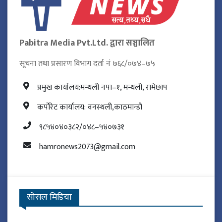
Pabitra Media Pvt.Ltd. द्वारा सञ्चालित
सूचना तथा प्रसारण विभाग दर्ता नं ७६८/०७४–७५
प्रमुख कार्यालय:मन्थली नपा–१, मन्थली, रामेछाप
कर्पोरेट कार्यालय: वनस्थली,काठमान्डौ
९८५४०४०३८२/०४८–५४०७३१
hamronews2073@gmail.com
सोसल मिडिया