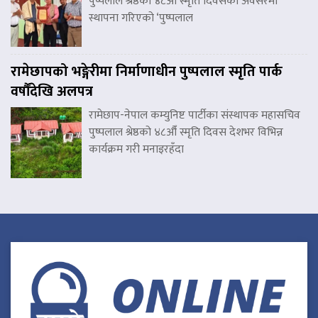
पुष्पलाल श्रेष्ठको ४८औँ स्मृति दिवसका अवसरमा
स्थापना गरिएको ‘पुष्पलाल
रामेछापको भङ्गेरीमा निर्माणाधीन पुष्पलाल स्मृति पार्क
वर्षौंदेखि अलपत्र
रामेछाप-नेपाल कम्युनिष्ट पार्टीका संस्थापक महासचिव
पुष्पलाल श्रेष्ठको ४८औँ स्मृति दिवस देशभर विभिन्न
कार्यक्रम गरी मनाइरहँदा