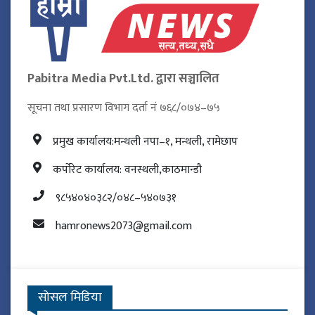
Pabitra Media Pvt.Ltd. द्वारा सञ्चालित
सूचना तथा प्रसारण विभाग दर्ता नं ७६८/०७४–७५
प्रमुख कार्यालय:मन्थली नपा–१, मन्थली, रामेछाप
कर्पोरेट कार्यालय: वनस्थली,काठमान्डौ
९८५४०४०३८२/०४८–५४०७३१
hamronews2073@gmail.com
सोसल मिडिया