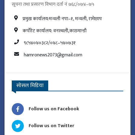
सूचना तथा प्रसारण विभाग दर्ता नं ७६८/०७४–७५
प्रमुख कार्यालय:मन्थली नपा–१, मन्थली, रामेछाप
कर्पोरेट कार्यालय: वनस्थली,काठमान्डौ
९८५४०४०३८२/०४८–५४०७३१
hamronews2073@gmail.com
सोसल मिडिया
Follow us on Facebook
Follow us on Twitter