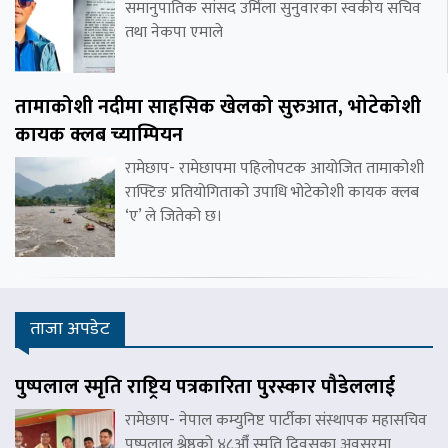
समानुपातिक सांसद उर्मिला सुनुवारका स्वकीय सचिव
तथा नेकपा एमाले
तामाकोशी नदीमा साहसिक खेलको सुरुआत, भोटेकोशी
कायक क्लब च्याम्पियन
रामेछाप- रामेछापमा पहिलोपटक आयोजित तामाकोशी
राफ्टिङ प्रतियोगिताको उपाधि भोटेकोशी कायक क्लब
‘ए’ ले जितेको छ।
ताजा अपडेट
पुष्पलाल स्मृति राष्ट्रिय पत्रकारिता पुरस्कार पौडेललाई
रामेछाप- नेपाल कम्युनिष्ट पार्टीका संस्थापक महासचिव
पुष्पलाल श्रेष्ठको ४८औँ स्मृति दिवसका अवसरमा