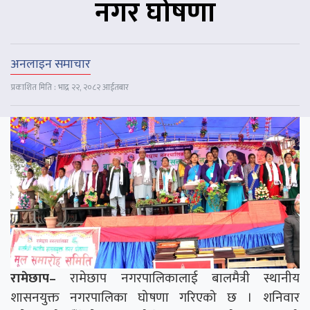
नगर घोषणा
अनलाइन समाचार
प्रकाशित मिति : भाद्र २२, २०८२ आईतबार
रामेछाप–
रामेछाप नगरपालिकालाई बालमैत्री स्थानीय
शासनयुक्त नगरपालिका घोषणा गरिएको छ । शनिवार