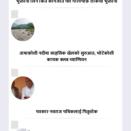
भुक्तानी लिन किर्ते कागजात पेश गरिएपछि रोकियो भुक्तानी
तामाकोशी नदीमा साहसिक खेलको सुरुआत, भोटेकोशी
कायक क्लब च्याम्पियन
पत्रकार नवराज पथिकलाई पितृशोक