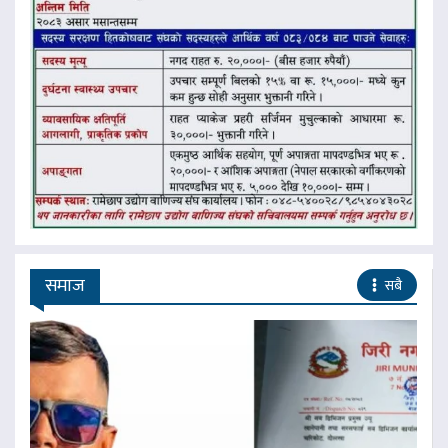
समाज
सबै