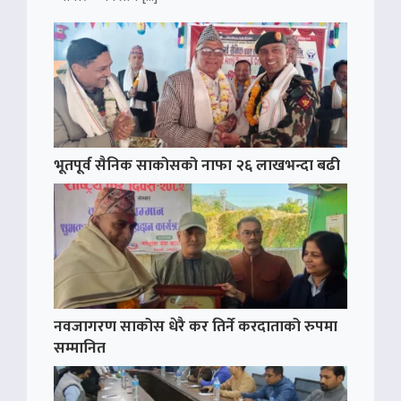
भूतपूर्व सैनिक साकोसको नाफा २६ लाखभन्दा बढी
नवजागरण साकोस धेरै कर तिर्ने करदाताको रुपमा
सम्मानित