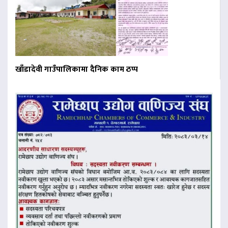
खाँडादेवी गाउँपालिकामा दैनिक काम ठप्प