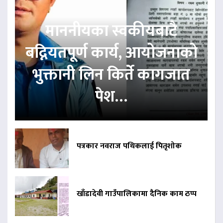
माननीयका स्वकीयबाटै
बद्नियतपूर्ण कार्य, आयोजनाको
भुक्तानी लिन किर्ते कागजात
पेश…
पत्रकार नवराज पथिकलाई पितृशोक
खाँडादेवी गाउँपालिकामा दैनिक काम ठप्प