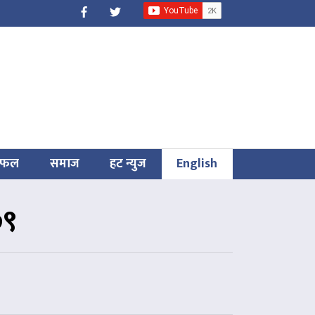
िफल
समाज
हट न्युज
English
७९