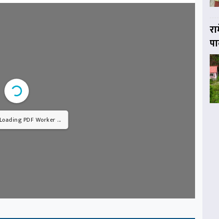
रा
पा
 Loading PDF Worker ...