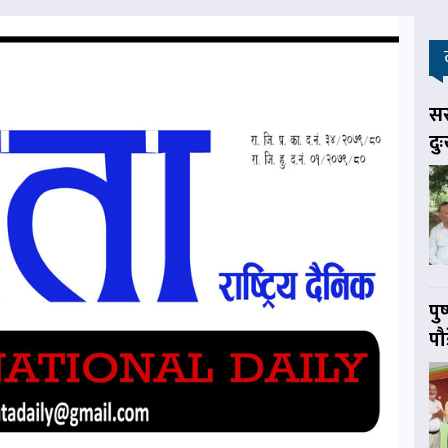
सर
दु
पु
पौ