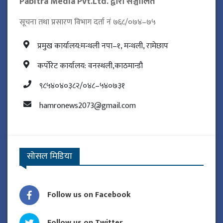
Pabitra Media Pvt.Ltd. द्वारा सञ्चालित
सूचना तथा प्रसारण विभाग दर्ता नं ७६८/०७४–७५
प्रमुख कार्यालय:मन्थली नपा–१, मन्थली, रामेछाप
कर्पोरेट कार्यालय: वनस्थली,काठमान्डौ
९८५४०४०३८२/०४८–५४०७३१
hamronews2073@gmail.com
सोसल मिडिया
Follow us on Facebook
Follow us on Twitter