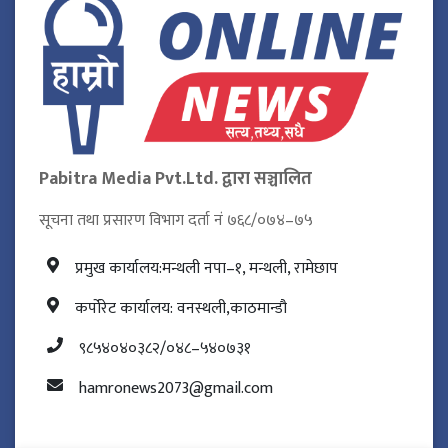
Pabitra Media Pvt.Ltd. द्वारा सञ्चालित
सूचना तथा प्रसारण विभाग दर्ता नं ७६८/०७४–७५
प्रमुख कार्यालय:मन्थली नपा–१, मन्थली, रामेछाप
कर्पोरेट कार्यालय: वनस्थली,काठमान्डौ
९८५४०४०३८२/०४८–५४०७३१
hamronews2073@gmail.com