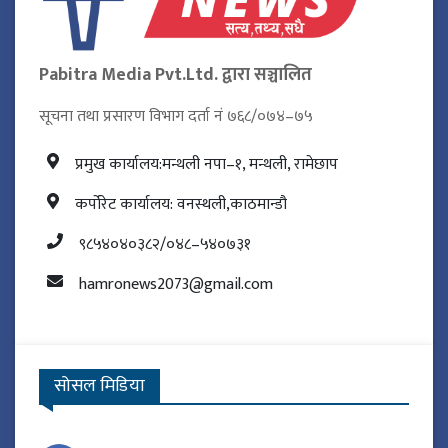
Pabitra Media Pvt.Ltd. द्वारा सञ्चालित
सूचना तथा प्रसारण विभाग दर्ता नं ७६८/०७४–७५
प्रमुख कार्यालय:मन्थली नपा–१, मन्थली, रामेछाप
कर्पोरेट कार्यालय: वनस्थली,काठमान्डौ
९८५४०४०३८२/०४८–५४०७३१
hamronews2073@gmail.com
सोसल मिडिया