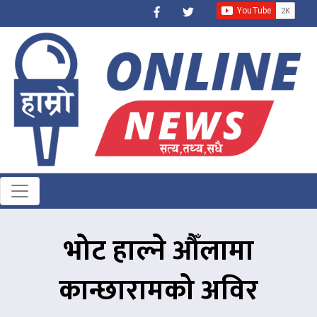
भोट हाल्ने औँलामा
कान्छारामको अविर