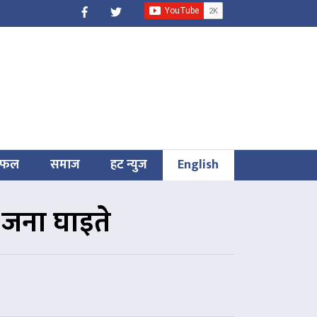
िफल
समाज
हट न्युज
English
८ जना घाइते