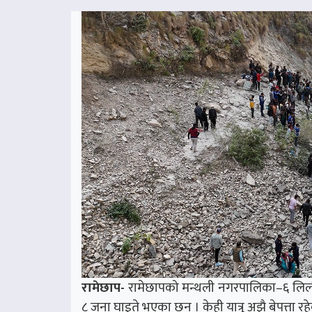
रामेछाप-
रामेछापको मन्थली नगरपालिका–६ लिलौति
८ जना घाइते भएका छन् । केही यात्रु अझै बेपत्ता र