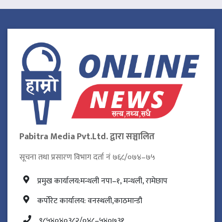
Pabitra Media Pvt.Ltd. द्वारा सञ्चालित
सूचना तथा प्रसारण विभाग दर्ता नं ७६८/०७४–७५
प्रमुख कार्यालय:मन्थली नपा–१, मन्थली, रामेछाप
कर्पोरेट कार्यालय: वनस्थली,काठमान्डौ
९८५४०४०३८२/०४८–५४०७३१