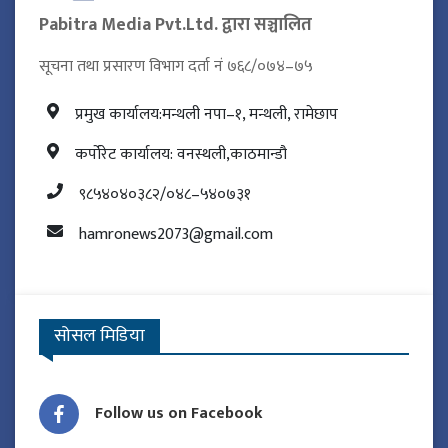
Pabitra Media Pvt.Ltd. द्वारा सञ्चालित
सूचना तथा प्रसारण विभाग दर्ता नं ७६८/०७४–७५
प्रमुख कार्यालय:मन्थली नपा–१, मन्थली, रामेछाप
कर्पोरेट कार्यालय: वनस्थली,काठमान्डौ
९८५४०४०३८२/०४८–५४०७३१
hamronews2073@gmail.com
सोसल मिडिया
Follow us on Facebook