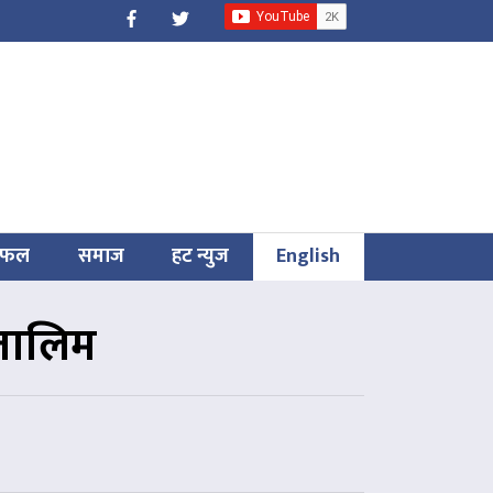
िफल
समाज
हट न्युज
English
 तालिम