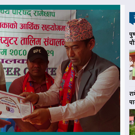
पु
पौ
रा
पा