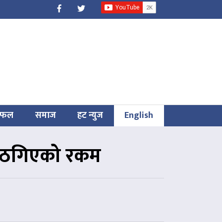
िफल
समाज
हट न्युज
English
यो ठगिएको रकम