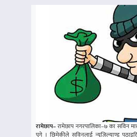
रामेछाप–
रामेछाप नगरपालिका–७ का सविन माक
पुगे । छिमेकीले सविनलाई न्युजिल्याण्ड पठाइद