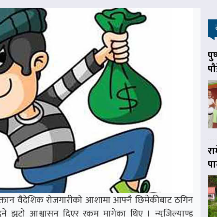
पु
पौ
रा
पा
्तान वैदेशिक रोजगारीको आशामा आफ्नै छिमेकीबाट ठगिन
िने झुटो आश्वासन दिएर रकम मागेका थिए । न्युजिल्याण्ड