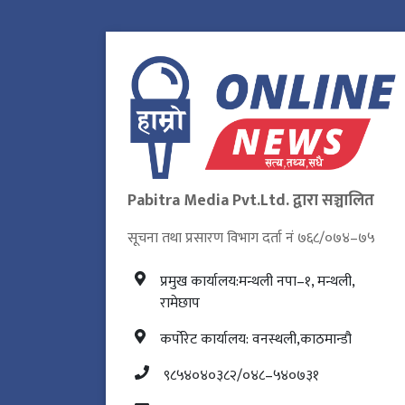
Pabitra Media Pvt.Ltd. द्वारा सञ्चालित
सूचना तथा प्रसारण विभाग दर्ता नं ७६८/०७४–७५
प्रमुख कार्यालय:मन्थली नपा–१, मन्थली,
रामेछाप
कर्पोरेट कार्यालय: वनस्थली,काठमान्डौ
९८५४०४०३८२/०४८–५४०७३१