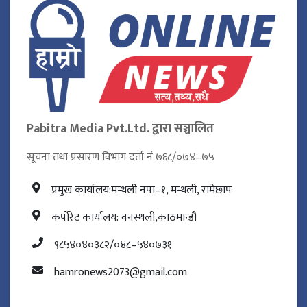
Pabitra Media Pvt.Ltd. द्वारा सञ्चालित
सूचना तथा प्रसारण विभाग दर्ता नं ७६८/०७४–७५
प्रमुख कार्यालय:मन्थली नपा–१, मन्थली, रामेछाप
कर्पोरेट कार्यालय: वनस्थली,काठमान्डौ
९८५४०४०३८२/०४८–५४०७३१
hamronews2073@gmail.com