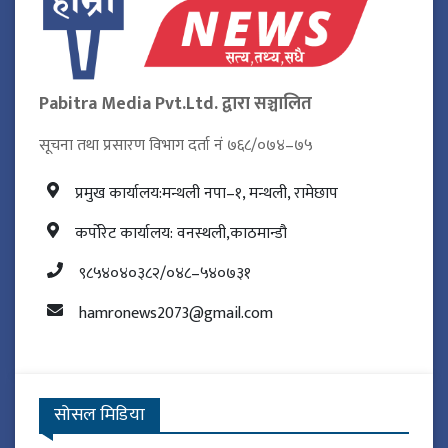
Pabitra Media Pvt.Ltd. द्वारा सञ्चालित
सूचना तथा प्रसारण विभाग दर्ता नं ७६८/०७४–७५
प्रमुख कार्यालय:मन्थली नपा–१, मन्थली, रामेछाप
कर्पोरेट कार्यालय: वनस्थली,काठमान्डौ
९८५४०४०३८२/०४८–५४०७३१
hamronews2073@gmail.com
सोसल मिडिया