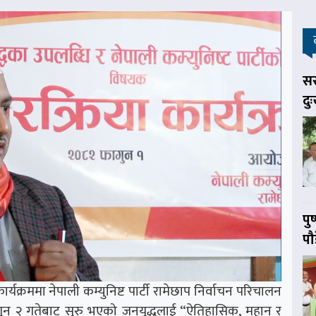
सर
दु
पु
पौ
्रममा नेपाली कम्युनिष्ट पार्टी रामेछाप निर्वाचन परिचालन
ुन २ गतेबाट सुरु भएको जनयुद्धलाई “ऐतिहासिक, महान् र