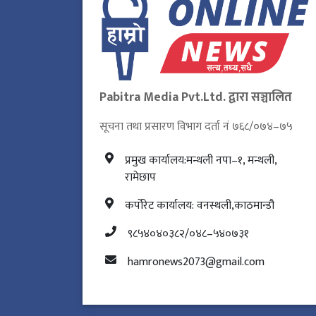
Pabitra Media Pvt.Ltd. द्वारा सञ्चालित
सूचना तथा प्रसारण विभाग दर्ता नं ७६८/०७४–७५
प्रमुख कार्यालय:मन्थली नपा–१, मन्थली,
रामेछाप
कर्पोरेट कार्यालय: वनस्थली,काठमान्डौ
९८५४०४०३८२/०४८–५४०७३१
hamronews2073@gmail.com