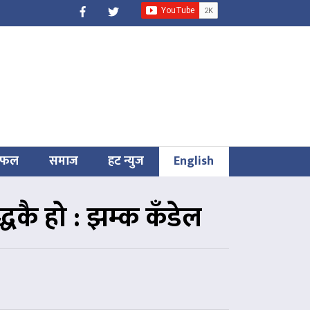
िफल
समाज
हट न्युज
English
्धकै हो : झम्क कँडेल