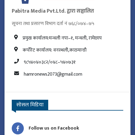
Pabitra Media Pvt.Ltd. द्वारा सञ्चालित
सूचना तथा प्रसारण विभाग दर्ता नं ७६८/०७४–७५
प्रमुख कार्यालय:मन्थली नपा–१, मन्थली, रामेछाप
कर्पोरेट कार्यालय: वनस्थली,काठमान्डौ
९८५४०४०३८२/०४८–५४०७३१
hamronews2073@gmail.com
सोसल मिडिया
Follow us on Facebook