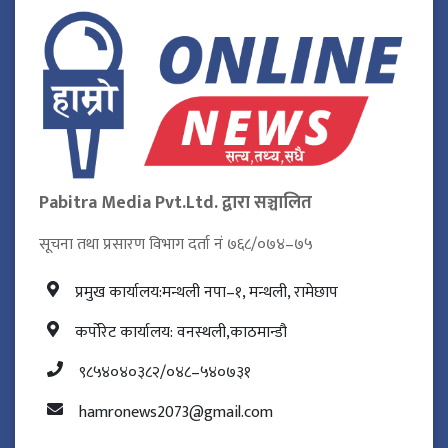
Pabitra Media Pvt.Ltd. द्वारा सञ्चालित
सूचना तथा प्रसारण विभाग दर्ता नं ७६८/०७४–७५
प्रमुख कार्यालय:मन्थली नपा–१, मन्थली, रामेछाप
कर्पोरेट कार्यालय: वनस्थली,काठमान्डौ
९८५४०४०३८२/०४८–५४०७३१
hamronews2073@gmail.com