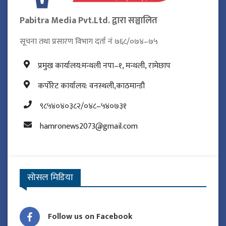
Pabitra Media Pvt.Ltd. द्वारा सञ्चालित
सूचना तथा प्रसारण विभाग दर्ता नं ७६८/०७४–७५
प्रमुख कार्यालय:मन्थली नपा–१, मन्थली, रामेछाप
कर्पोरेट कार्यालय: वनस्थली,काठमान्डौ
९८५४०४०३८२/०४८–५४०७३१
hamronews2073@gmail.com
सोसल मिडिया
Follow us on Facebook